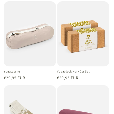
e
:
Yogatasche
Yogablock Kork 2er Set
Normaler
€29,95 EUR
Normaler
€29,95 EUR
Preis
Preis