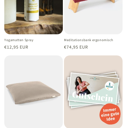
Yogamatten Spray
Meditationsbank ergonomisch
Normaler
€12,95 EUR
Normaler
€74,95 EUR
Preis
Preis