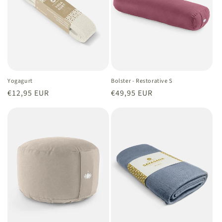
Yogagurt
Bolster - Restorative S
Normaler
€12,95 EUR
Normaler
€49,95 EUR
Preis
Preis