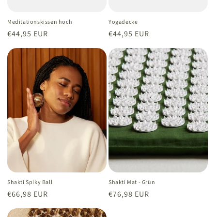
Meditationskissen hoch
Yogadecke
Normaler
€44,95 EUR
Normaler
€44,95 EUR
Preis
Preis
Shakti Spiky Ball
Shakti Mat - Grün
Normaler
€66,98 EUR
Normaler
€76,98 EUR
Preis
Preis