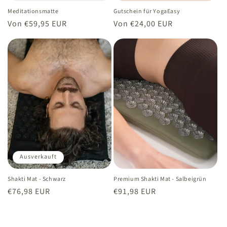
Meditationsmatte
Gutschein für YogaEasy
Normaler
Von €59,95 EUR
Normaler
Von €24,00 EUR
Preis
Preis
Ausverkauft
Shakti Mat - Schwarz
Premium Shakti Mat - Salbeigrün
Normaler
€76,98 EUR
Normaler
€91,98 EUR
Preis
Preis