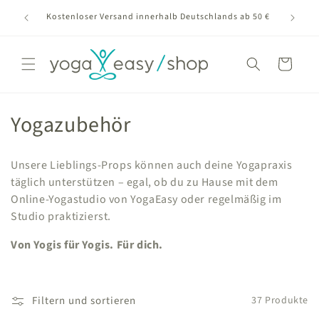
Direkt
n OM in
zum
Kostenloser Versand innerhalb Deutschlands ab 50 €
Inhalt
Warenkorb
K
Yogazubehör
a
Unsere Lieblings-Props können auch deine Yogapraxis
t
täglich unterstützen – egal, ob du zu Hause mit dem
Online-Yogastudio von YogaEasy oder regelmäßig im
e
Studio praktizierst.
g
Von Yogis für Yogis. Für dich.
o
r
Filtern und sortieren
37 Produkte
i