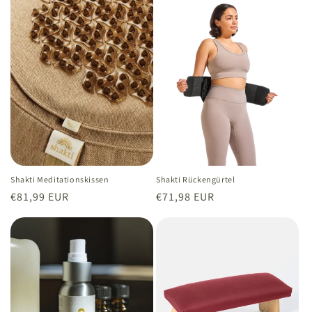
Shakti Meditationskissen
Shakti Rückengürtel
Normaler
€81,99 EUR
Normaler
€71,98 EUR
Preis
Preis